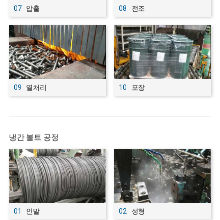
07
압출
08
전조
09
열처리
10
포장
냉간 볼트 공정
01
인발
02
성형