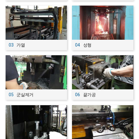
03
가열
04
성형
05
군살제거
06
끝가공