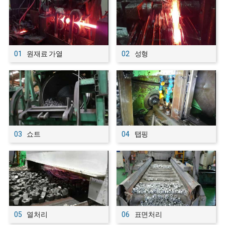
01
원재료 가열
02
성형
03
쇼트
04
탭핑
05
열처리
06
표면처리