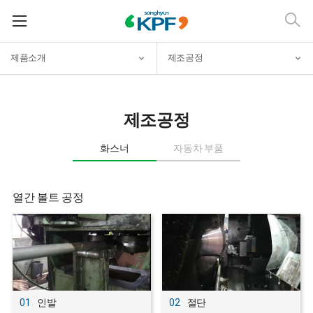
제품소개
제조공정
제조공정
화스너
자동차 부품
열간 볼트 공정
01
인발
02
절단