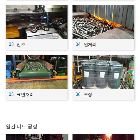
03
전조
04
열처리
05
표면처리
06
포장
열간 너트 공정