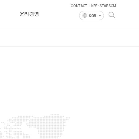
·
CONTACT
KPF · STARSCM
윤리경영
KOR