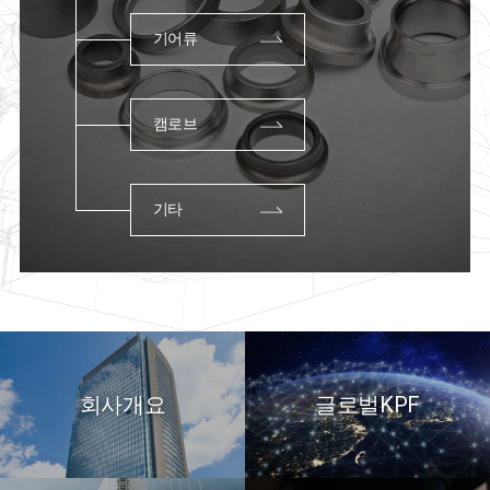
기어류
캠로브
기타
회사개요
글로벌KPF