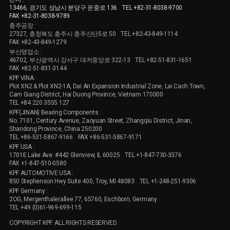
13466, 경기도 성남시 분당구 운중로 136
TEL +82-31-8038-9700
FAX +82-31-8038-9789
충주공장 :
27327, 충청북도 충주시 충주산단5로 50
TEL +82-43-849-1114
FAX +82-43-849-1279
부산영업소 :
46702, 부산광역시 강서구 대저중앙로 322-13
TEL +82-51-831-1651
FAX +82-51-831-3144
KPF VINA :
Plot XN2 & Plot XN2-1A, Dai An Expansion Industrial Zone, Lai Cach Town,
Cam Giang District, Hai Duong Province, Vietnam 170000
TEL +84 220 3555 127
KPF(JINAN) Bearing Components :
No. 7101, Century Avenue, Zaoyuan Street, Zhangqiu District, Jinan,
Shandong Province, China 250200
TEL +86-531-5867-9166
FAX +86-531-5867-9171
KPF USA :
1701E Lake Ave. #442 Glenview, IL 60025
TEL +1-847-730-3376
FAX +1-847-510-0580
KPF AUTOMOTIVE USA :
850 Stephenson Hwy Suite 400, Troy, MI 48083
TEL +1-248-251-9306
KPF Germany :
2OG, Mergenthalerallee 77, 65760, Eschborn, Germany
TEL +49 (0)61-969-699-115
COPYRIGHT KPF. ALL RIGHTS RESERVED.