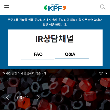
24
시간 동안 다시 열람하지 않습니다.
닫기
3
3
3
3
3
/
/
/
/
/
3
3
3
3
3