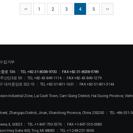
1
2
3
4
5
수집거부
중로 136
|
TEL +82-31-8038-9700
|
FAX +82-31-8038-9789
충주산단5로 50
|
TEL +82-43-849-1114
|
FAX +82-43-849-1279
구 대저중앙로 322-13
|
TEL +82-51-831-1651
|
FAX +82-51-831-3144
sion Industrial Zone, Lai Cach Town, Cam Giang District, Hai Duong Province, Vie
reet, Zhangqiu District, Jinan, Shandong Province, China 250200
|
TEL +86-531-5
view, IL 60025
|
TEL +1-847-730-3376
|
FAX +1-847-510-0580
on Hwy Suite 400, Troy, MI 48083
|
TEL +1-248-251-9306