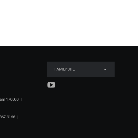
FAMILY SITE
tnam 170000
|
867-9166
|