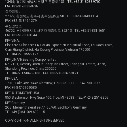
13466, 경기도 성남시 분당구 운중로 136
TEL +82-31-8038-9700
FAX +82-31-8038-9789
충주공장 :
27327, 충청북도 충주시 충주산단5로 50
TEL +82-43-849-1114
FAX +82-43-849-1279
부산영업소 :
46702, 부산광역시 강서구 대저중앙로 322-13
TEL +82-51-831-1651
FAX +82-51-831-3144
KPF VINA :
Plot XN2 & Plot XN2-1A, Dai An Expansion Industrial Zone, Lai Cach Town,
Cam Giang District, Hai Duong Province, Vietnam 170000
TEL +84 220 3555 127
KPF(JINAN) Bearing Components :
No. 7101, Century Avenue, Zaoyuan Street, Zhangqiu District, Jinan,
Shandong Province, China 250200
TEL +86-531-5867-9166
FAX +86-531-5867-9171
KPF USA :
1701E Lake Ave. #442 Glenview, IL 60025
TEL +1-847-730-3376
FAX +1-847-510-0580
KPF AUTOMOTIVE USA :
850 Stephenson Hwy Suite 400, Troy, MI 48083
TEL +1-248-251-9306
KPF Germany :
2OG, Mergenthalerallee 77, 65760, Eschborn, Germany
TEL +49 (0)61-969-699-115
COPYRIGHT KPF. ALL RIGHTS RESERVED.