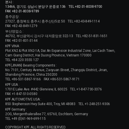
본사 :
13466, 경기도 성남시 분당구 운중로 136
TEL +82-31-8038-9700
FAX +82-31-8038-9789
충주공장 :
27327, 충청북도 충주시 충주산단5로 50
TEL +82-43-849-1114
FAX +82-43-849-1279
부산영업소 :
46702, 부산광역시 강서구 대저중앙로 322-13
TEL +82-51-831-1651
FAX +82-51-831-3144
KPF VINA :
Plot XN2 & Plot XN2-1A, Dai An Expansion Industrial Zone, Lai Cach Town,
Cam Giang District, Hai Duong Province, Vietnam 170000
TEL +84 220 3555 127
KPF(JINAN) Bearing Components :
No. 7101, Century Avenue, Zaoyuan Street, Zhangqiu District, Jinan,
Shandong Province, China 250200
TEL +86-531-5867-9166
FAX +86-531-5867-9171
KPF USA :
1701E Lake Ave. #442 Glenview, IL 60025
TEL +1-847-730-3376
FAX +1-847-510-0580
KPF AUTOMOTIVE USA :
850 Stephenson Hwy Suite 400, Troy, MI 48083
TEL +1-248-251-9306
KPF Germany :
2OG, Mergenthalerallee 77, 65760, Eschborn, Germany
TEL +49 (0)61-969-699-115
COPYRIGHT KPF. ALL RIGHTS RESERVED.