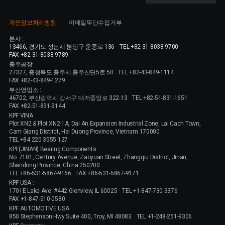
개인정보처리방침
이메일무단수집거부
본사 :
13466, 경기도 성남시 분당구 운중로 136
TEL +82-31-8038-9700
FAX +82-31-8038-9789
충주공장 :
27327, 충청북도 충주시 충주산단5로 50
TEL +82-43-849-1114
FAX +82-43-849-1279
부산영업소 :
46702, 부산광역시 강서구 대저중앙로 322-13
TEL +82-51-831-1651
FAX +82-51-831-3144
KPF VINA :
Plot XN2 & Plot XN2-1A, Dai An Expansion Industrial Zone, Lai Cach Town,
Cam Giang District, Hai Duong Province, Vietnam 170000
TEL +84 220 3555 127
KPF(JINAN) Bearing Components :
No. 7101, Century Avenue, Zaoyuan Street, Zhangqiu District, Jinan,
Shandong Province, China 250200
TEL +86-531-5867-9166
FAX +86-531-5867-9171
KPF USA :
1701E Lake Ave. #442 Glenview, IL 60025
TEL +1-847-730-3376
FAX +1-847-510-0580
KPF AUTOMOTIVE USA :
850 Stephenson Hwy Suite 400, Troy, MI 48083
TEL +1-248-251-9306